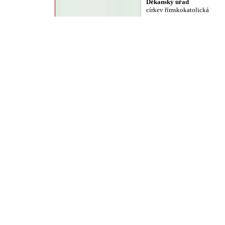
Děkanský úřad
církev římskokatolická