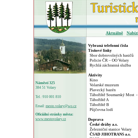
Aktuálně
Nabíz
Vybraná telefonní čísla
Tísňové linky
Sbor dobrovolných hasičů
Policie ČR – OO Volary
Rychlá záchranná služba
Aktivity
Kino
Náměstí 325
Volarské muzeum
384 51 Volary
Plavecký bazén
Tábořiště Soumarský Most
-
Tel.: 910 001 810
Tábořiště A
Tábořiště B
Email:
mesto.volary@wo.cz
Půjčovna lodí
Oficiální stránky města:
www.mestovolary.cz
Doprava
České dráhy a.s.
Železniční stanice Volary
ČSAD JIHOTRANS a.s.