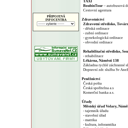
TAXI
BoubínTour
– autobusová do
Cestovní agentura
PŘIPOJENÁ
Zdravotnictví
INFOCENTRA
Zdravotní středisko, Továr
- dětská ordinace
- zubní ordinace
- gynekologická ordinace
- obvodní ordinace
Rehabilitační středisko, S
- rehabilitace
Lékárna, Náměstí 138
Základna rychlé záchranné s
Dopravní zdr. služba Sv Ane
Peněžnictví
Česká pošta
Česká spořitelna a.s
Komerční banka a.s.
Úřady
Městský úřad Volary, Náměs
- tajemník úřadu
- stavební úřad
- matrika
- kultura, inforamtika